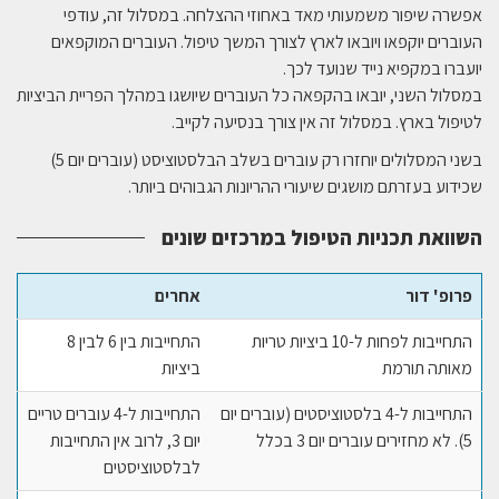
אפשרה שיפור משמעותי מאד באחוזי ההצלחה. במסלול זה, עודפי
העוברים יוקפאו ויובאו לארץ לצורך המשך טיפול. העוברים המוקפאים
יועברו במקפיא נייד שנועד לכך.
במסלול השני, יובאו בהקפאה כל העוברים שיושגו במהלך הפריית הביציות
לטיפול בארץ. במסלול זה אין צורך בנסיעה לקייב.
בשני המסלולים יוחזרו רק עוברים בשלב הבלסטוציסט (עוברים יום 5)
שכידוע בעזרתם מושגים שיעורי ההריונות הגבוהים ביותר.
השוואת תכניות הטיפול במרכזים שונים
פרופ' דור
אחרים
התחייבות לפחות ל-10 ביציות טריות
התחייבות בין 6 לבין 8
מאותה תורמת
ביציות
התחייבות ל-4 בלסטוציסטים (עוברים יום
התחייבות ל-4 עוברים טריים
5). לא מחזירים עוברים יום 3 בכלל
יום 3, לרוב אין התחייבות
לבלסטוציסטים